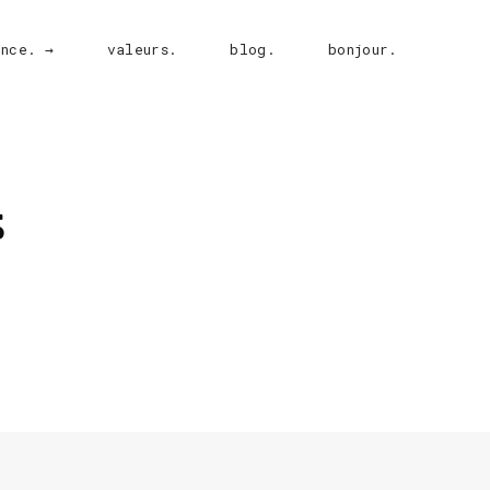
ence. →
valeurs.
blog.
bonjour.
s