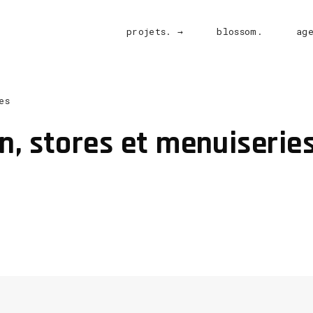
projets. →
blossom.
ag
n, stores et menuiserie