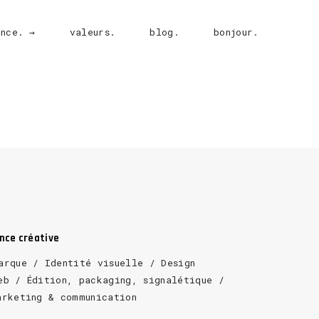
ence. →
valeurs.
blog.
bonjour.
ence créative
arque / Identité visuelle / Design
eb / Édition, packaging, signalétique /
arketing & communication