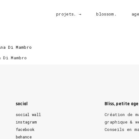
projets. →
blossom.
ag
a Di Mambro
social
Bliss, petite ag
Création de m
social wall
graphique & w
instagram
Conseils en m
facebook
behance