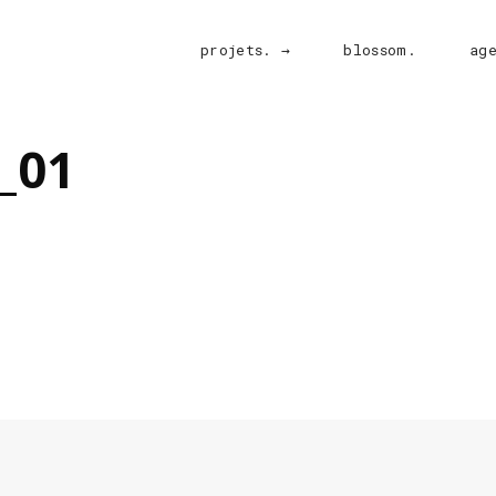
projets. →
blossom.
ag
_01