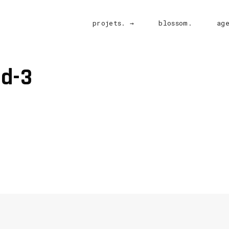
projets. →
blossom.
ag
d-3