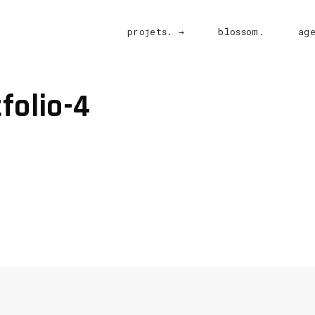
projets. →
blossom.
ag
folio-4