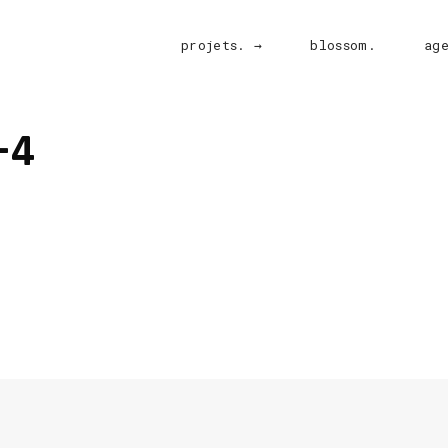
projets. →
blossom.
ag
-4