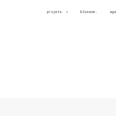
projets. →
blossom.
ag