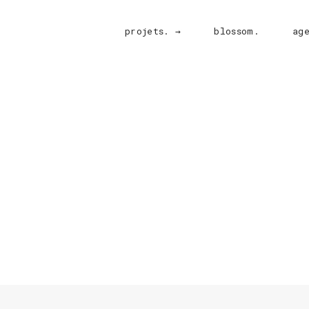
projets. →
blossom.
ag