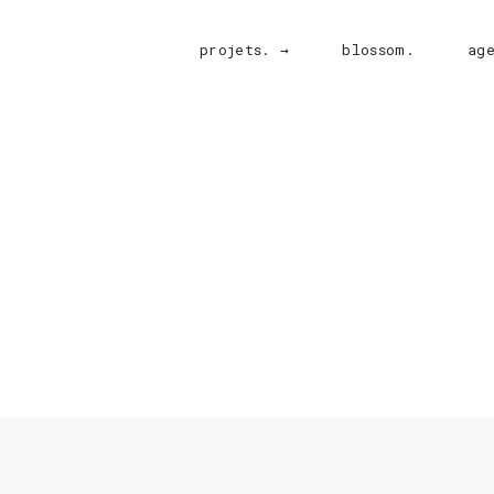
projets. →
blossom.
ag
5